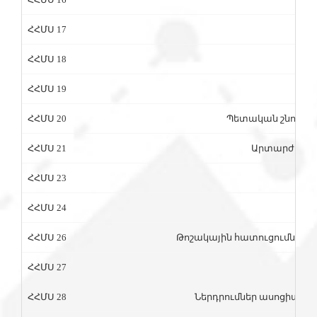
ՀՀՄՍ 17
ՀՀՄՍ 18
ՀՀՄՍ 19
ՀՀՄՍ 20
Պետական շնորհնե
ՀՀՄՍ 21
Արտարժույթ
ՀՀՄՍ 23
ՀՀՄՍ 24
Կա
ՀՀՄՍ 26
Թոշակային հատուցումների
ՀՀՄՍ 27
Առա
ՀՀՄՍ 28
Ներդրումներ ասոցիացվա